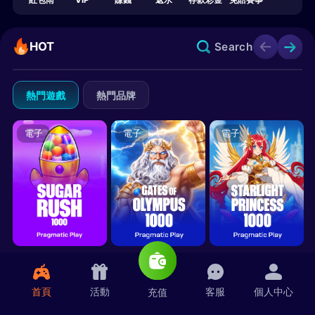
紅包雨
VIP
賺錢
返水
存款彩金
免賠賽事
HOT
Search
熱門遊戲
熱門品牌
電子
電子
電子
電子
電子
電子
首頁
活動
客服
個人中心
充值