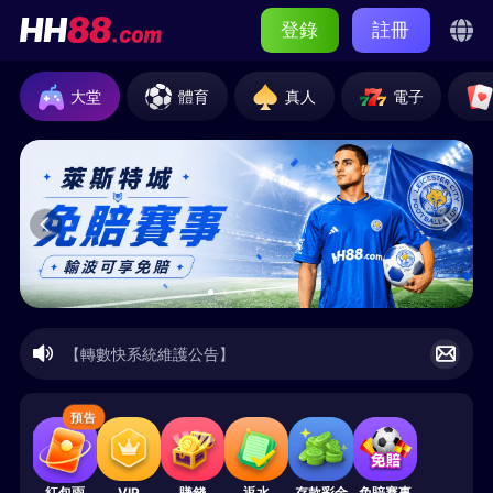
登錄
註冊
大堂
體育
真人
電子
【轉數快系統維護公告】
預告